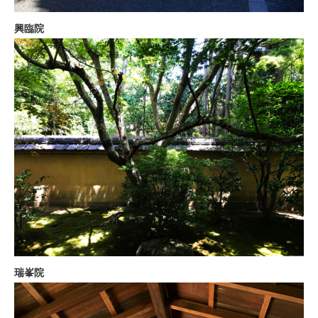
興臨院
瑞峯院