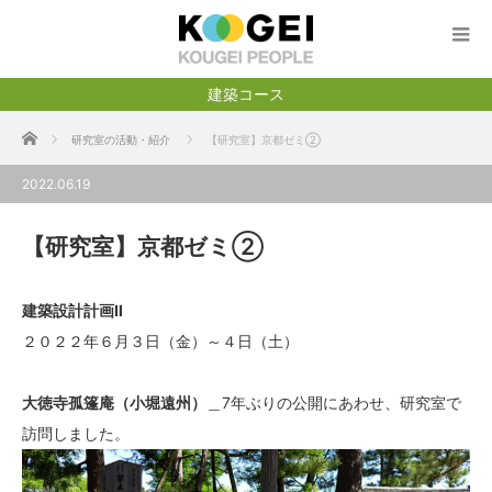
建築コース
ホーム
研究室の活動・紹介
【研究室】京都ゼミ②
2022.06.19
【研究室】京都ゼミ②
建築設計計画Ⅱ
２０２２年６月３日（金）～４日（土）
大徳寺孤篷庵（小堀遠州）
＿7年ぶりの公開にあわせ、研究室で
訪問しました。