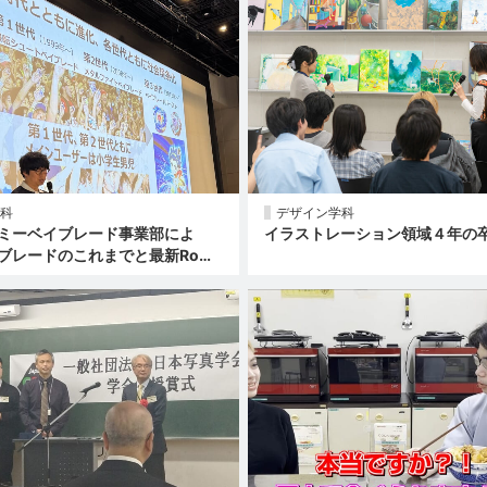
科
デザイン学科
ミーベイブレード事業部によ
イラストレーション領域４年の
ブレードのこれまでと最新Ro…