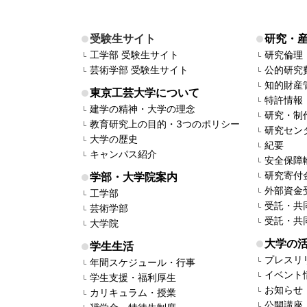
受験生サイト
研究・
工学部 受験生サイト
研究倫理
芸術学部 受験生サイト
公的研究
知的財産
東京工芸大学について
特許情報
建学の精神・大学の理念
研究・制
教育研究上の目的・3つのポリシー
研究セン
大学の歴史
紀要
キャンパス紹介
安全保障
研究寄付
学部・大学院案内
外部資金
工学部
受託・共
芸術学部
受託・共
大学院
大学の
学生生活
プレスリ
年間スケジュール・行事
イベント
学生支援・福利厚生
お知らせ
カリキュラム・授業
公開講座