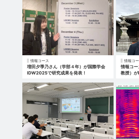
情報コース
情報コー
増田夕季乃さん（学部４年）が国際学会
情報コー
IDW2025で研究成果を発表！
教授）が