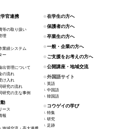
産学官連携
在学生の方へ
保護者の方へ
費等の取り扱い
管理
卒業生の方へ
一般・企業の方へ
作業績システム
ター
ご支援をお考えの方へ
公開講座・地域交流
輸出管理について
金の流れ
外国語サイト
受け入れ
英語
同研究の流れ
中国語
同研究の主な事例
韓国語
活動
コウゲイの学び
リース
特集
情報
研究
足跡
・地域交流・高大連携