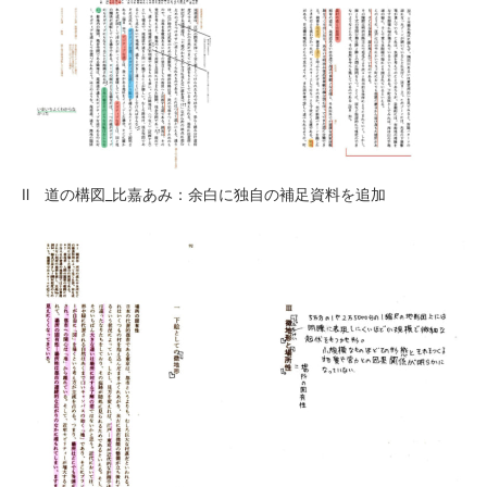
Ⅱ 道の構図_比嘉あみ：余白に独自の補足資料を追加