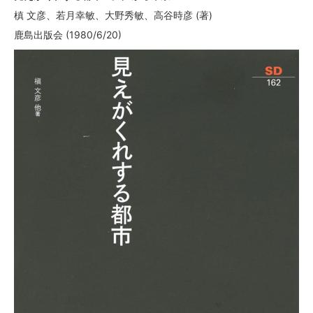
槙 文彦、若月幸敏、大野秀敏、高谷時彦
(著)
鹿島出版会 (1980/6/20)