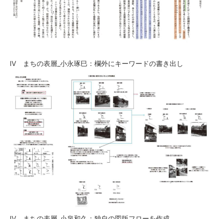
Ⅳ まちの表層_小永琢巳：欄外にキーワードの書き出し
Ⅳ まちの表層_小泉和久：独自の図版フローを作成