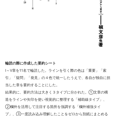
輪読の際に作成した要約シート
Ⅰ～Ⅴ章を11名で輪読した。ラインを引く際の色は「重要」「索
引」「疑問」「発見」の４色で統一したうえで、各自が独自に担
当した章を要約することにした。
結果的に、要約方法は大きく３タイプに分かれた。①文章の構
造をラインや矢印を使い視覚的に整理する「補助線タイプ」、
②欄外を活用して注目する箇所を強調する「欄外補強タイ
プ」、③一度読み込み理解したことをゼロから別紙にまとめる