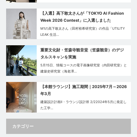
【入選】高下敢太さんが「TOKYO AI Fashion
Week 2026 Contest」に入選しました
M1の高下敢太さん（田村裕希研究室）の作品「UTILITY
LEAK 生活…
重要文化財・笠森寺観音堂（笠森観音）のデジ
タルスキャンを実施
5月15日、情報コースの電子画像研究室（内田研究室）と
建築史研究室（海老澤…
【本館ラウンジ】施工期間｜2025年7月～2026
年3月
建築設計計画Ⅱ・ラウンジ設計班 2/22024年5月に発足し
た工学…
カテゴリー