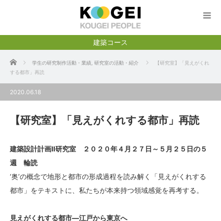
建築コース
ホーム
学生の研究制作活動・業績
,
研究室の活動・紹介
【研究室】「見えがくれ
する都市」再読
2020.06.18
【研究室】「見えがくれする都市」再読
建築設計計画Ⅱ研究室 ２０２０年４月２７日～５月２５日の５
週 輪読
‘奥’の概念で地形と都市の形成過程を読み解く「見えがくれする
都市」をテキストに、私たちが本来持つ領域感覚を再考する。
見えがくれする都市―江戸から東京へ