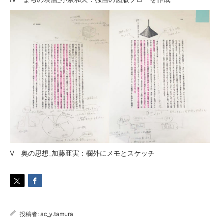
Ⅴ 奥の思想_加藤亜実：欄外にメモとスケッチ
投稿者:
ac_y.tamura