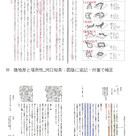
Ⅲ 微地形と場所性_河口知美：図版に追記・付箋で補足