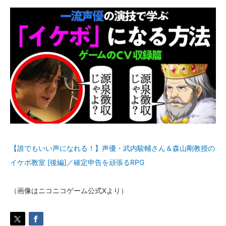
【誰でもいい声になれる！】声優・武内駿輔さん＆森山剛教授の
イケボ教室 [後編]／確定申告を頑張るRPG
（画像はニコニコゲーム公式Xより）