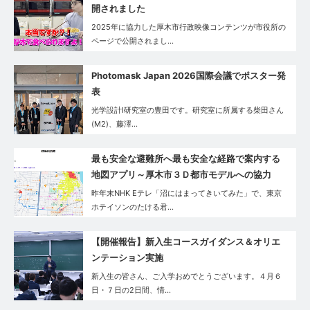
開されました
2025年に協力した厚木市行政映像コンテンツが市役所の
ページで公開されまし…
Photomask Japan 2026国際会議でポスター発
表
光学設計Ⅰ研究室の豊田です。研究室に所属する柴田さん
(M2)、藤澤…
最も安全な避難所へ最も安全な経路で案内する
地図アプリ～厚木市３Ｄ都市モデルへの協力
昨年末NHK Eテレ「沼にはまってきいてみた」で、東京
ホテイソンのたける君…
【開催報告】新入生コースガイダンス＆オリエ
ンテーション実施
新入生の皆さん、ご入学おめでとうございます。４月６
日・７日の2日間、情…