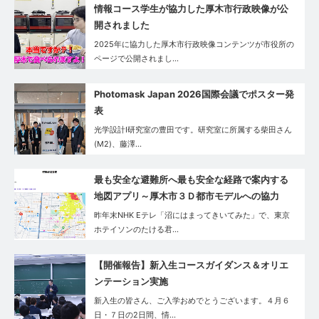
情報コース学生が協力した厚木市行政映像が公
開されました
2025年に協力した厚木市行政映像コンテンツが市役所の
ページで公開されまし…
Photomask Japan 2026国際会議でポスター発
表
光学設計Ⅰ研究室の豊田です。研究室に所属する柴田さん
(M2)、藤澤…
最も安全な避難所へ最も安全な経路で案内する
地図アプリ～厚木市３Ｄ都市モデルへの協力
昨年末NHK Eテレ「沼にはまってきいてみた」で、東京
ホテイソンのたける君…
【開催報告】新入生コースガイダンス＆オリエ
ンテーション実施
新入生の皆さん、ご入学おめでとうございます。４月６
日・７日の2日間、情…