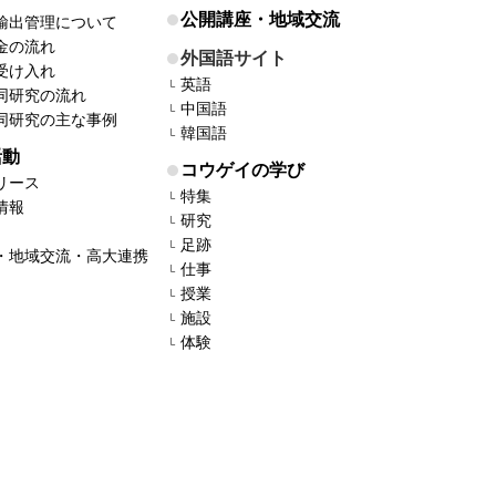
公開講座・地域交流
輸出管理について
金の流れ
外国語サイト
受け入れ
英語
同研究の流れ
中国語
同研究の主な事例
韓国語
活動
コウゲイの学び
リース
特集
情報
研究
足跡
・地域交流・高大連携
仕事
授業
施設
体験