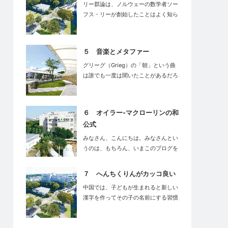
リー群論は、ノルウェーの数学者ソー
フス・リーが創始したことはよく知ら
れてい…
５ 音楽とメタファー
グリーグ（Grieg）の「朝」という曲
は誰でも一度は聞いたことがあるだろ
う…
６ オイラー-マクローリンの和
公式
みなさん、こんにちは。みなさんとい
うのは、もちろん、いまこのブログを
読んで…
７ へんちくりんがカッコ良い
中国では、子どもが生まれると新しい
漢字を作ってその子の名前にする習慣
がある…