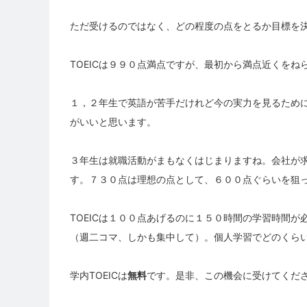
ただ受けるのではなく、どの程度の点をとるか目標を
TOEICは９９０点満点ですが、最初から満点近くをね
１，２年生で英語が苦手だけれど今の実力を見るため
がいいと思います。
３年生は就職活動がまもなくはじまりますね。会社が
す。７３０点は理想の点として、６００点ぐらいを狙
TOEICは１００点あげるのに１５０時間の学習時間
（週二コマ、しかも集中して）。個人学習でどのくら
学内TOEICは
無料
です。是非、この機会に受けてくだ