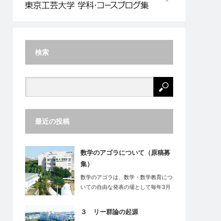
検索
最近の投稿
数学のアゴラについて（原稿募
集）
数学のアゴラは、数学・数学教育につ
いての自由な発表の場として毎年3月
末に東…
３ リー群論の起源