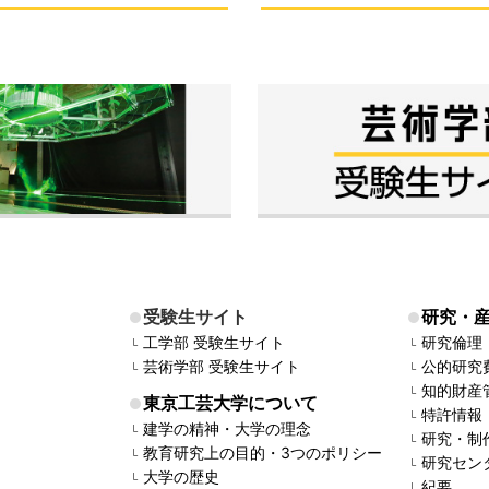
受験生サイト
研究・
工学部 受験生サイト
研究倫理
芸術学部 受験生サイト
公的研究
知的財産
東京工芸大学について
特許情報
建学の精神・大学の理念
研究・制
教育研究上の目的・3つのポリシー
研究セン
大学の歴史
紀要