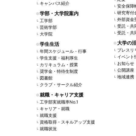
キャンパス紹介
安全保障
研究寄付
学部・大学院案内
外部資金
工学部
受託・共
芸術学部
受託・共
大学院
大学の
学生生活
プレスリ
年間スケジュール・行事
イベント
学生支援・福利厚生
お知らせ
カリキュラム・授業
公開講座
奨学金・特待生制度
地域連携
図書館
クラブ・サークル紹介
就職・キャリア支援
工学部実就職率No.1
キャリア・就職
就職支援
資格取得・スキルアップ支援
就職状況