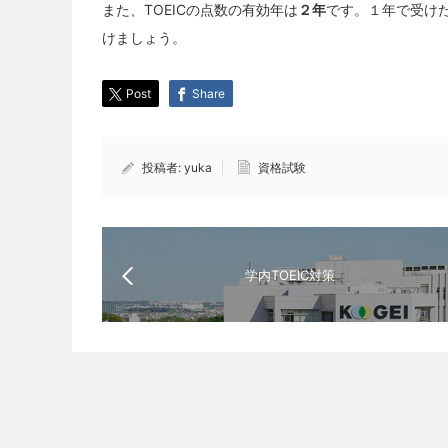
また、TOEICの点数の有効年は
２年
です。１年で受け
けましょう。
Post
Share
投稿者:
yuka
資格試験
学内TOEIC対策