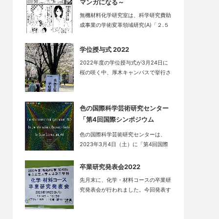
マンガになる～
無機材料化学研究室は、科学研究費助
成事業の学術変革領域研究(A)「２.５
次…
学位授与式 2022
2022年度の学位授与式が3月24日に
桜の咲く中、厚木キャンパスで挙行さ
れ…
色の国際科学芸術研究センター
「第4回国際シンポジウム
2023」
色の国際科学芸術研究センターは、
2023年3月4日（土）に「第4回国際
シン…
卒業研究発表会2022
先月末に、化学・材料コースの卒業研
究発表会が行われました。今回発表す
る学生…