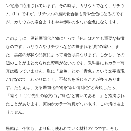
ン電池に応用されています。その時は、カリウムでなく、リチウ
ム（Li）ですが。リチウムの層間化合物も青や金色になるのです
が、カリウムの場合よりもやや赤味の少ない金色になります。
このように、黒鉛層間化合物にとって『色』はとても重要な特徴
なのです。カリウムやリチウムなどの挟まれる”具”の違い、ま
た、黒鉛の形状や品質によって発色は異なります。しかし、その
辺のことがまとめられた資料がないのです。教科書にもカラー写
真は載っていません。単に「金色」とか「青色」という文字表現
だけなので、わかりにくく、不都合を感じることが多々ありま
す。たとえば、ある層間化合物を”暗い青緑色”と表現したら、
「違う！ 〇〇先生の論文には”緑色”と書いてある！」と指摘され
たことがあります。実物かカラー写真がない限り、この溝は埋ま
りません。
黒鉛は、今後も、より広く使われていく材料の1つです。そし