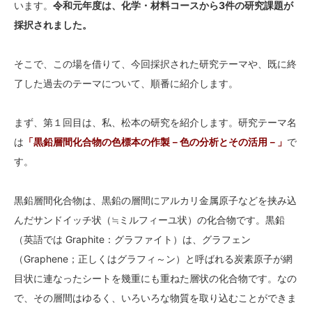
います。
令和元年度は、化学・材料コースから3件の研究課題が
採択されました。
そこで、この場を借りて、今回採択された研究テーマや、既に終
了した過去のテーマについて、順番に紹介します。
まず、第１回目は、私、松本の研究を紹介します。研究テーマ名
は
「黒鉛層間化合物の色標本の作製－色の分析とその活用－」
で
す。
黒鉛層間化合物は、黒鉛の層間にアルカリ金属原子などを挟み込
んだサンドイッチ状（≒ミルフィーユ状）の化合物です。黒鉛
（英語では Graphite：グラファイト）は、グラフェン
（Graphene；正しくはグラフィ～ン）と呼ばれる炭素原子が網
目状に連なったシートを幾重にも重ねた層状の化合物です。なの
で、その層間はゆるく、いろいろな物質を取り込むことができま