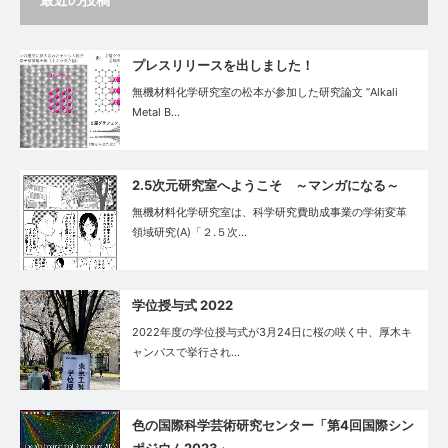
プレスリリースを出しました！
無機材料化学研究室の松本が参加した研究論文 ”Alkali
Metal B…
2.5次元研究室へようこそ ～マンガになる～
無機材料化学研究室は、科学研究費助成事業の学術変革
領域研究(A)「２.５次…
学位授与式 2022
2022年度の学位授与式が3月24日に桜の咲く中、厚木キ
ャンパスで挙行され…
色の国際科学芸術研究センター「第4回国際シン
ポジウム2023」