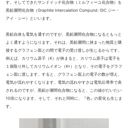
す。そしてできたサンドイッチ化合物（ミルフィーユ化合物）を
黒鉛層間化合物（Graphite Intercalation Compund: GIC ジー・
アイ・シー）といいます。
黒鉛自体も電気を通す
のですが、黒鉛層間化合物になるともっと
よく通すようになります。それは、黒鉛層間に挟まった物質と隣
接するグラフェン面との間で電子の受け渡しが生じるからです。
例えば、カリウム原子（K）が挟まると、カリウム原子は電子を
１個取り外してカリウムイオン（K
+
）となり、その電子をグラフ
ェン面に渡します。すると、グラフェン面上の電子の数が増え、
電気が流れやすくなります。電気の流れやすさは電気伝導率で表
されるのですが、黒鉛が層間化合物になると、この値がだいたい
10倍になります。そして、それと同時に、『色』の変化も生じま
す。