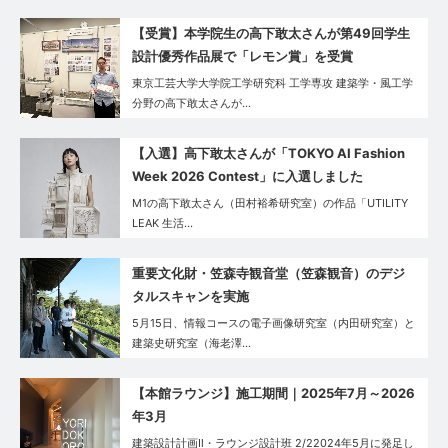
【受賞】本学院生の高下敢太さんが第49回学生
設計優秀作品展で「レモン賞」を受賞
東京工芸大学大学院工学研究科 工学専攻 建築学・風工学
分野の高下敢太さんが…
【入選】高下敢太さんが「TOKYO AI Fashion
Week 2026 Contest」に入選しました
M1の高下敢太さん（田村裕希研究室）の作品「UTILITY
LEAK 生活…
重要文化財・笠森寺観音堂（笠森観音）のデジ
タルスキャンを実施
5月15日、情報コースの電子画像研究室（内田研究室）と
建築史研究室（海老澤…
【本館ラウンジ】施工期間｜2025年7月～2026
年3月
建築設計計画Ⅱ・ラウンジ設計班 2/22024年5月に発足し