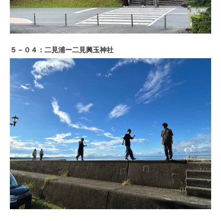
５－０４：二見浦ー二見興玉神社