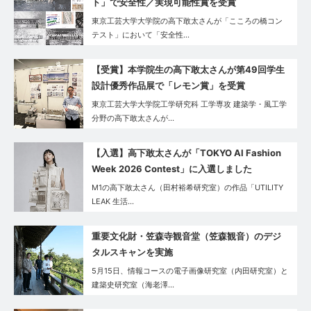
ト」で安全性／実現可能性賞を受賞
東京工芸大学大学院の高下敢太さんが「こころの橋コン
テスト」において「安全性…
【受賞】本学院生の高下敢太さんが第49回学生
設計優秀作品展で「レモン賞」を受賞
東京工芸大学大学院工学研究科 工学専攻 建築学・風工学
分野の高下敢太さんが…
【入選】高下敢太さんが「TOKYO AI Fashion
Week 2026 Contest」に入選しました
M1の高下敢太さん（田村裕希研究室）の作品「UTILITY
LEAK 生活…
重要文化財・笠森寺観音堂（笠森観音）のデジ
タルスキャンを実施
5月15日、情報コースの電子画像研究室（内田研究室）と
建築史研究室（海老澤…