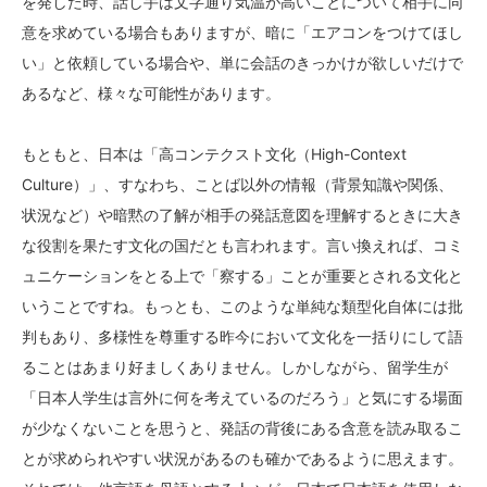
を発した時、話し手は文字通り気温が高いことについて相手に同
意を求めている場合もありますが、暗に「エアコンをつけてほし
い」と依頼している場合や、単に会話のきっかけが欲しいだけで
あるなど、様々な可能性があります。
もともと、日本は「高コンテクスト文化（High-Context
Culture）」、すなわち、ことば以外の情報（背景知識や関係、
状況など）や暗黙の了解が相手の発話意図を理解するときに大き
な役割を果たす文化の国だとも言われます。言い換えれば、コミ
ュニケーションをとる上で「察する」ことが重要とされる文化と
いうことですね。もっとも、このような単純な類型化自体には批
判もあり、多様性を尊重する昨今において文化を一括りにして語
ることはあまり好ましくありません。しかしながら、留学生が
「日本人学生は言外に何を考えているのだろう」と気にする場面
が少なくないことを思うと、発話の背後にある含意を読み取るこ
とが求められやすい状況があるのも確かであるように思えます。