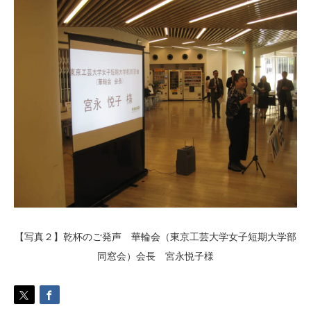
【写真２】乾杯のご発声 華輪会（東京工芸大学女子短期大学部
同窓会）会長 宮永悦子様