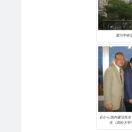
瀧川学術
右から池内健治先生
生（高松大学