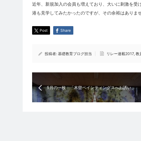
近年、新規加入の会員も増えており、大いに刺激を受
港も見学してみたかったのですが、その余裕はありま
Post
Share
投稿者:
基礎教育ブログ担当
リレー連載2017
,
教
5月の一枚：「木曽ペインティングスへお誘い」