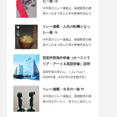
た一冊 -2-
今年度のリレー連載は、基礎教育の教
員がこれまで読んだ本や映像作品など
の中で…
リレー連載・⼈⽣の転機となっ
た⼀冊 -1-
今年度のリレー連載は、基礎教育の教
員がこれまで読んだ本や映像作品など
の中で…
芸術学部海外研修（オーストラ
リア・アート＆英語研修）説明
会のお知らせ
芸術学部の皆さん、こんにちは！
2026年度（2027年2月実施予定）
の…
リレー連載・今月の一枚 11
今年度のリレー連載は、基礎教育の教
員が目を引いたり、皆さんに紹介した
い光景…