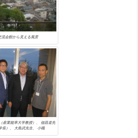
交流会館から見える風景
（産業能率大学教授）、 佃昌道先
学長）、 大島武先生、 小職