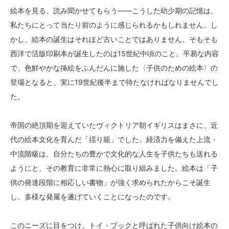
絵本を見る、読み聞かせてもらう――こうした幼少期の記憶は、
私たちにとって当たり前のように感じられるかもしれません。し
かし、絵本の誕生はそれほど古いことではありません。そもそも
西洋で活版印刷本が誕生したのは15世紀中頃のこと。平易な内容
で、色鮮やかな挿絵をふんだんに施した〈子供のための絵本〉の
登場となると、実に19世紀後半まで待たなければなりませんでし
た。
帝国の絶頂期を迎えていたヴィクトリア朝イギリスはまさに、近
代の絵本文化を育んだ「揺り籠」でした。経済力を備えた上流・
中流階級は、自分たちの豊かで文化的な人生を子供たちも送れる
ようにと、その教育に非常に熱心に取り組みました。絵本は「子
供の発達段階に相応しい書物」が強く求められたからこそ誕生
し、多様な発展を遂げていくことになったのです。
このニーズに目をつけ、トイ・ブックと呼ばれた子供向け絵本の