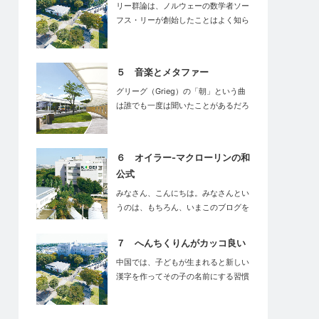
リー群論は、ノルウェーの数学者ソー
フス・リーが創始したことはよく知ら
れてい…
５ 音楽とメタファー
グリーグ（Grieg）の「朝」という曲
は誰でも一度は聞いたことがあるだろ
う…
６ オイラー-マクローリンの和
公式
みなさん、こんにちは。みなさんとい
うのは、もちろん、いまこのブログを
読んで…
７ へんちくりんがカッコ良い
中国では、子どもが生まれると新しい
漢字を作ってその子の名前にする習慣
がある…