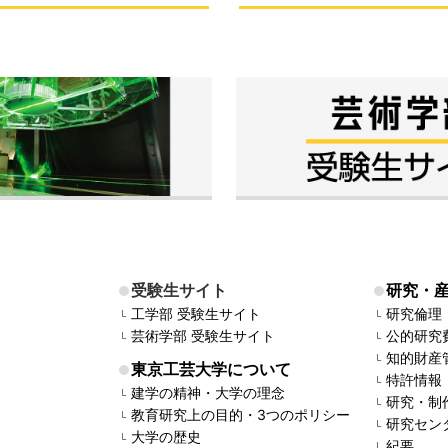
受験生サイト
研究・
工学部 受験生サイト
研究倫理
芸術学部 受験生サイト
公的研究
知的財産
東京工芸大学について
特許情報
建学の精神・大学の理念
研究・制
教育研究上の目的・3つのポリシー
研究セン
大学の歴史
紀要