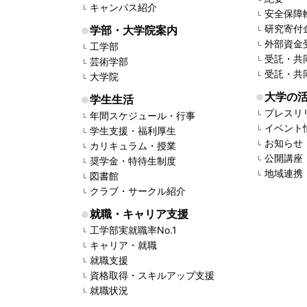
キャンパス紹介
安全保障
研究寄付
学部・大学院案内
外部資金
工学部
受託・共
芸術学部
受託・共
大学院
大学の
学生生活
プレスリ
年間スケジュール・行事
イベント
学生支援・福利厚生
お知らせ
カリキュラム・授業
公開講座
奨学金・特待生制度
地域連携
図書館
クラブ・サークル紹介
就職・キャリア支援
工学部実就職率No.1
キャリア・就職
就職支援
資格取得・スキルアップ支援
就職状況