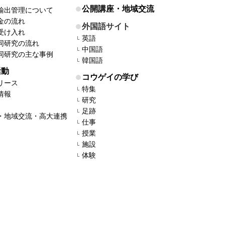
公開講座・地域交流
輸出管理について
金の流れ
外国語サイト
受け入れ
英語
同研究の流れ
中国語
同研究の主な事例
韓国語
活動
コウゲイの学び
リース
特集
情報
研究
足跡
・地域交流・高大連携
仕事
授業
施設
体験