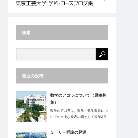
検索
最近の投稿
数学のアゴラについて（原稿募
集）
数学のアゴラは、数学・数学教育につ
いての自由な発表の場として毎年3月
末に東…
３ リー群論の起源