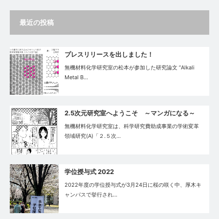
最近の投稿
プレスリリースを出しました！
無機材料化学研究室の松本が参加した研究論文 ”Alkali
Metal B…
2.5次元研究室へようこそ ～マンガになる～
無機材料化学研究室は、科学研究費助成事業の学術変革
領域研究(A)「２.５次…
学位授与式 2022
2022年度の学位授与式が3月24日に桜の咲く中、厚木キ
ャンパスで挙行され…