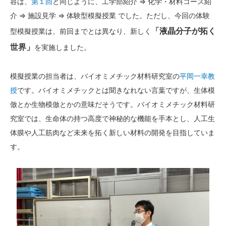
容は、
第１回
と同じように、工学部紹介 ⇒ 化学・材料コース紹
介 ⇒ 施設見学 ⇒ 体験型模擬授業 でした。ただし、今回の体験
「液晶分子が拓く
型模擬授業は、前回までとは異なり、新しく
世界」
を実施しました。
模擬授業の担当者は、バイオミメチック材料研究室の
平岡一幸教
授
です。バイオミメチックとは聞きなれない言葉ですが、生体模
倣とか生物模倣とかの意味だそうです。バイオミメチック材料研
究室では、生命体の持つ高度で神秘的な機能を手本とし、人工生
体膜や人工筋肉など未来を拓く新しい材料の開発を目指していま
す。