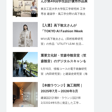
んが第49回学生設計優秀作品展
で「レモン賞」を受賞
東京工芸大学大学院工学研究科 工学
専攻 建築学・風工学分野の高下敢太
さんが…
【入選】高下敢太さんが
「TOKYO AI Fashion Week
2026 Contest」に入選しまし
M1の高下敢太さん（田村裕希研究
た
室）の作品「UTILITY LEAK 生活…
重要文化財・笠森寺観音堂（笠
森観音）のデジタルスキャンを
実施
5月15日、情報コースの電子画像研究
室（内田研究室）と建築史研究室（海
老澤…
【本館ラウンジ】施工期間｜
2025年7月～2026年3月
建築設計計画Ⅱ・ラウンジ設計班
2/22024年5月に発足した工学…