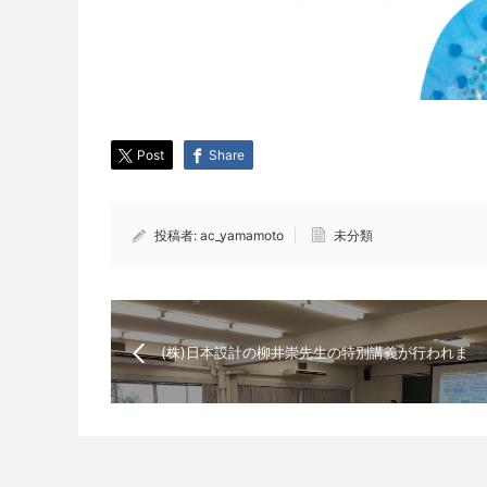
Post
Share
投稿者:
ac_yamamoto
未分類
(株)日本設計の柳井崇先生の特別講義が行われま
した。