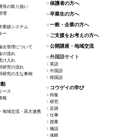
保護者の方へ
費等の取り扱い
管理
卒業生の方へ
一般・企業の方へ
作業績システム
ター
ご支援をお考えの方へ
公開講座・地域交流
輸出管理について
金の流れ
外国語サイト
受け入れ
英語
同研究の流れ
中国語
同研究の主な事例
韓国語
活動
コウゲイの学び
リース
特集
情報
研究
足跡
・地域交流・高大連携
仕事
授業
施設
体験