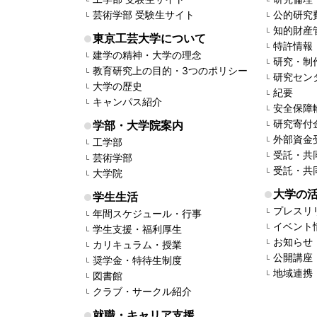
芸術学部 受験生サイト
公的研究
知的財産
東京工芸大学について
特許情報
建学の精神・大学の理念
研究・制
教育研究上の目的・3つのポリシー
研究セン
大学の歴史
紀要
キャンパス紹介
安全保障
研究寄付
学部・大学院案内
外部資金
工学部
受託・共
芸術学部
受託・共
大学院
大学の
学生生活
プレスリ
年間スケジュール・行事
イベント
学生支援・福利厚生
お知らせ
カリキュラム・授業
公開講座
奨学金・特待生制度
地域連携
図書館
クラブ・サークル紹介
就職・キャリア支援