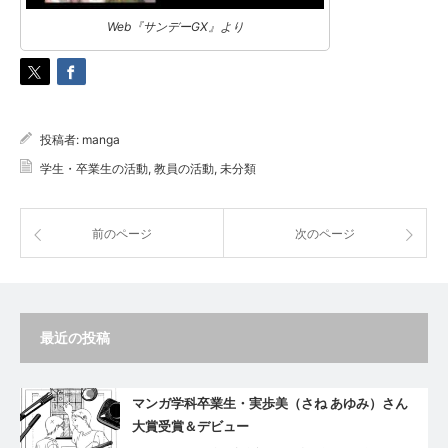
Web『サンデーGX』より
投稿者:
manga
学生・卒業生の活動
,
教員の活動
,
未分類
前のページ
次のページ
最近の投稿
マンガ学科卒業生・実歩美（さね あゆみ）さん
大賞受賞＆デビュー