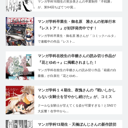
マンガ学科16期生の実歩美さんの卒業制作「不戦勝」
が、第94回ちばてつや賞…
マンガ学科卒業生・御名原 雅さんの初単行本
『レストア！』が好評発売中です！
マンガ学科卒業生・御名原 雅さんが「コミックハルタ」
で連載中の作品『レスト…
マンガ学科在校生の辛糖さんの読み切り作品が
『花とゆめ＋』に掲載されました！
マンガ学科在校生の辛糖さんの読み切り作品「箱庭の白
薔薇」が白泉社『花とゆめ…
マンガ学科１４期生、夜愧さんの『戦いしかし
らない女騎士を甘やかし続けた』が、コミス
マ・GANMA!で好評連載中です！
クールな女騎士が甘えてくる姿が可愛すぎる！とSNSで
大反響！在学中から…
マンガ学科13期生・天橋ぼんじさんの新作読切