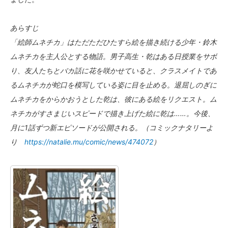
あらすじ
「絵師ムネチカ」はただただひたすら絵を描き続ける少年・鈴木
ムネチカを主人公とする物語。男子高生・乾はある日授業をサボ
り、友人たちとバカ話に花を咲かせていると、クラスメイトであ
るムネチカが蛇口を模写している姿に目を止める。退屈しのぎに
ムネチカをからかおうとした乾は、彼にある絵をリクエスト。ム
ネチカがすさまじいスピードで描き上げた絵に乾は……。今後、
月に1話ずつ新エピソードが公開される。（コミックナタリーよ
り
https://natalie.mu/comic/news/474072
）