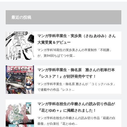
最近の投稿
マンガ学科卒業生・実歩美（さね あゆみ）さん
大賞受賞＆デビュー
マンガ学科16期生の実歩美さんの卒業制作「不戦勝」
が、第94回ちばてつや賞…
マンガ学科卒業生・御名原 雅さんの初単行本
『レストア！』が好評発売中です！
マンガ学科卒業生・御名原 雅さんが「コミックハルタ」
で連載中の作品『レスト…
マンガ学科在校生の辛糖さんの読み切り作品が
『花とゆめ＋』に掲載されました！
マンガ学科在校生の辛糖さんの読み切り作品「箱庭の白
薔薇」が白泉社『花とゆめ…