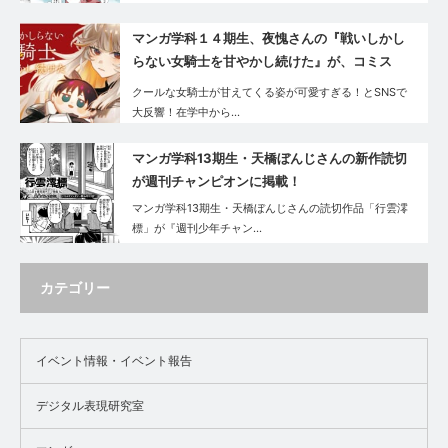
マンガ学科１４期生、夜愧さんの『戦いしかし
らない女騎士を甘やかし続けた』が、コミス
マ・GANMA!で好評連載中です！
クールな女騎士が甘えてくる姿が可愛すぎる！とSNSで
大反響！在学中から…
マンガ学科13期生・天橋ぼんじさんの新作読切
が週刊チャンピオンに掲載！
マンガ学科13期生・天橋ぼんじさんの読切作品「行雲澪
標」が『週刊少年チャン…
カテゴリー
イベント情報・イベント報告
デジタル表現研究室