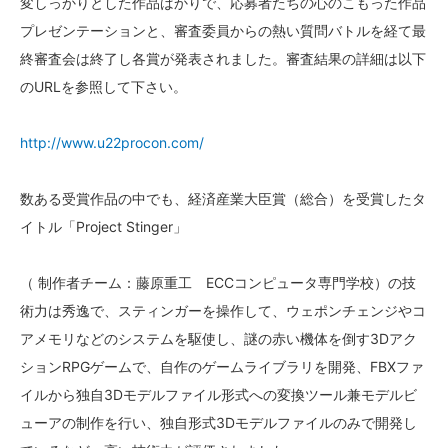
変しっかりとした作品ばかりで、応募者たちの心のこもった作品
プレゼンテーションと、審査委員からの熱い質問バトルを経て最
終審査会は終了し各賞が発表されました。審査結果の詳細は以下
のURLを参照して下さい。
http://www.u22procon.com/
数ある受賞作品の中でも、経済産業大臣賞（総合）を受賞したタ
イトル「Project Stinger」
（ 制作者チーム：藤原重工 ECCコンピュータ専門学校）の技
術力は秀逸で、スティンガーを操作して、ウェポンチェンジやコ
アメモリなどのシステムを駆使し、謎の赤い機体を倒す3Dアク
ションRPGゲームで、自作のゲームライブラリを開発、FBXファ
イルから独自3Dモデルファイル形式への変換ツール兼モデルビ
ューアの制作を行い、独自形式3Dモデルファイルのみで開発し