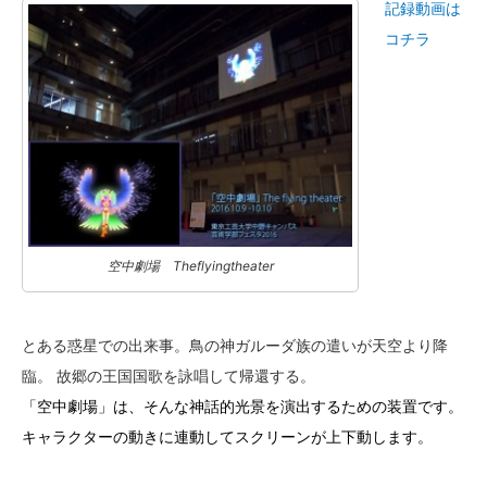
記録動画は
コチラ
空中劇場 Theflyingtheater
とある惑星での出来事。鳥の神ガルーダ族の遣いが天空より降
臨。 故郷の王国国歌を詠唱して帰還する。
「空中劇場」は、そんな神話的光景を演出するための装置です。
キャラクターの動きに連動してスクリーンが上下動します。