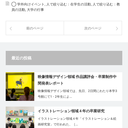
◯ 学外向けイベント
,
人で絞り込む：在学生の活動
,
人で絞り込む：教
員の活動
,
大学の行事
前のページ
次のページ
最近の投稿
映像情報デザイン領域 作品講評会・卒業制作中
間発表レポート
映像情報デザイン領域では、先日、2日間にわたり本学3
号館にて1・2年生によ…
イラストレーション領域４年の卒業研究
イラストレーション領域４年「イラストレーション＆絵
画研究室」で行われた、［…