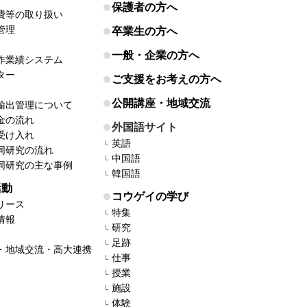
保護者の方へ
費等の取り扱い
管理
卒業生の方へ
一般・企業の方へ
作業績システム
ター
ご支援をお考えの方へ
公開講座・地域交流
輸出管理について
金の流れ
外国語サイト
受け入れ
英語
同研究の流れ
中国語
同研究の主な事例
韓国語
活動
コウゲイの学び
リース
特集
情報
研究
足跡
・地域交流・高大連携
仕事
授業
施設
体験