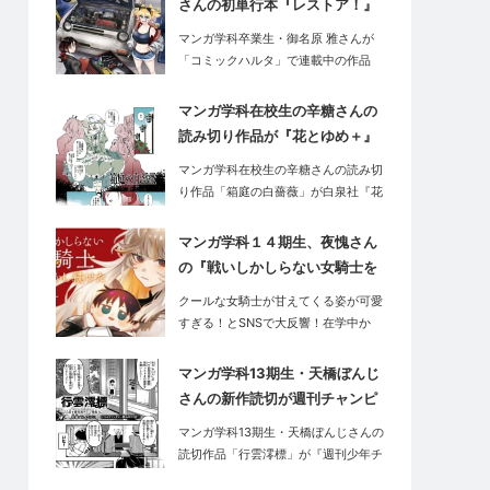
さんの初単行本『レストア！』
が好評発売中です！
マンガ学科卒業生・御名原 雅さんが
「コミックハルタ」で連載中の作品
『レスト…
マンガ学科在校生の辛糖さんの
読み切り作品が『花とゆめ＋』
に掲載されました！
マンガ学科在校生の辛糖さんの読み切
り作品「箱庭の白薔薇」が白泉社『花
とゆめ…
マンガ学科１４期生、夜愧さん
の『戦いしかしらない女騎士を
甘やかし続けた』が、コミス
クールな女騎士が甘えてくる姿が可愛
マ・GANMA!で好評連載中で
すぎる！とSNSで大反響！在学中か
す！
ら…
マンガ学科13期生・天橋ぼんじ
さんの新作読切が週刊チャンピ
オンに掲載！
マンガ学科13期生・天橋ぼんじさんの
読切作品「行雲澪標」が『週刊少年チ
ャン…