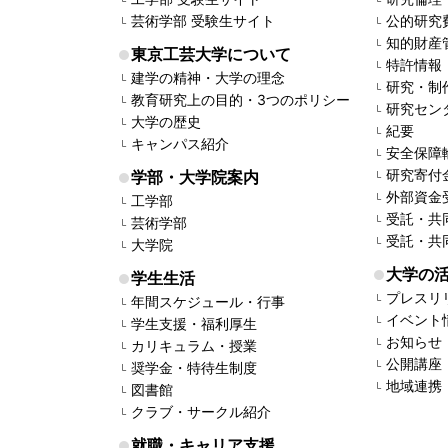
芸術学部 受験生サイト
公的研究
知的財産
東京工芸大学について
特許情報
建学の精神・大学の理念
研究・制
教育研究上の目的・3つのポリシー
研究セン
大学の歴史
紀要
キャンパス紹介
安全保障
研究寄付
学部・大学院案内
外部資金
工学部
受託・共
芸術学部
受託・共
大学院
大学の
学生生活
プレスリ
年間スケジュール・行事
イベント
学生支援・福利厚生
お知らせ
カリキュラム・授業
公開講座
奨学金・特待生制度
地域連携
図書館
クラブ・サークル紹介
就職・キャリア支援