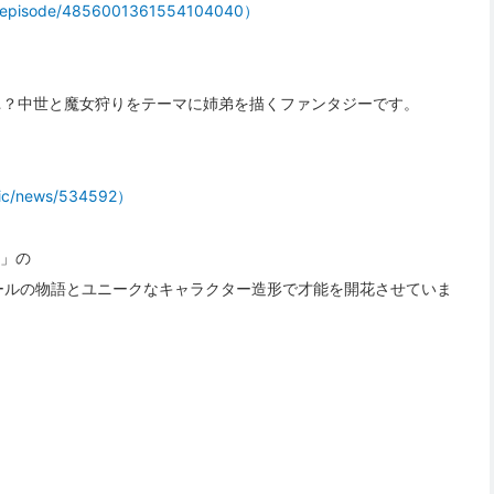
pisode/4856001361554104040）
…？中世と魔女狩りをテーマに姉弟を描くファンタジーです。
c/news/534592）
S」の
ールの物語とユニークなキャラクター造形で才能を開花させていま