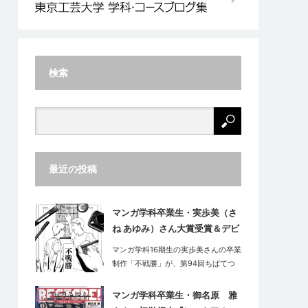
検索
最近の投稿
マンガ学科卒業生・実歩美（さ
ね あゆみ）さん大賞受賞＆デビ
ュー
マンガ学科16期生の実歩美さんの卒業
制作「不戦勝」が、第94回ちばてつ
や賞…
マンガ学科卒業生・御名原 雅