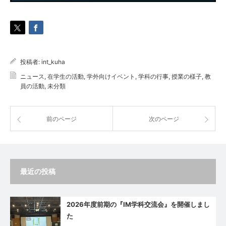
投稿者:
int_kuha
ニュース
,
在学生の活動
,
学外向けイベント
,
学科の行事
,
授業の様子
,
教
員の活動
,
未分類
前のページ
次のページ
最近の投稿
2026年度前期の『IM学科交流会』を開催しまし
た