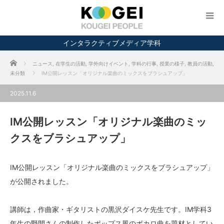
インタラクティブメディア学科
ホーム
ニュース
,
在学生の活動
,
学外向けイベント
,
学科の行事
,
授業の様子
,
教員の活動
,
未分類
IM公開レッスン「オリジナル楽曲のミックスをブラシュアップ」
2025.11.6
IM公開レッスン「オリジナル楽曲のミッ
クスをブラシュアップ」
IM公開レッスン「オリジナル楽曲のミックスをブラシュアップ」
が公開されました。
講師は，作曲家・ギタリストの黒沢ダイスケ先生です。IM学科3
年生の野間さんの制作したポップス風のボカロ曲を題材としてい