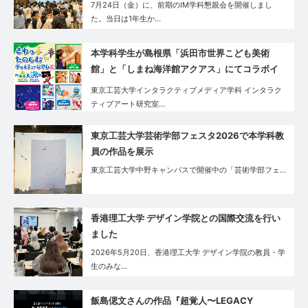
7月24日（金）に、前期のIM学科懇親会を開催しまし
た。当日は1年生か…
本学科学生が島根県「浜田市世界こども美術
館」と「しまね海洋館アクアス」にてコラボイ
ベントを実施
東京工芸大学インタラクティブメディア学科 インタラク
ティブアート研究室…
東京工芸大学芸術学部フェスタ2026で本学科教
員の作品を展示
東京工芸大学中野キャンパスで開催中の「芸術学部フェ…
香港理工大学 デザイン学院との国際交流を行い
ました
2026年5月20日、香港理工大学 デザイン学院の教員・学
生のみな…
飯島偲文さんの作品『超覚人〜LEGACY