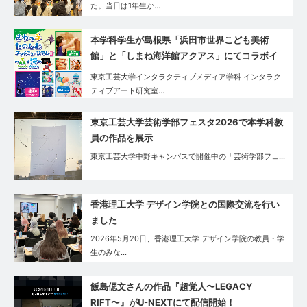
た。当日は1年生か…
本学科学生が島根県「浜田市世界こども美術
館」と「しまね海洋館アクアス」にてコラボイ
ベントを実施
東京工芸大学インタラクティブメディア学科 インタラク
ティブアート研究室…
東京工芸大学芸術学部フェスタ2026で本学科教
員の作品を展示
東京工芸大学中野キャンパスで開催中の「芸術学部フェ…
香港理工大学 デザイン学院との国際交流を行い
ました
2026年5月20日、香港理工大学 デザイン学院の教員・学
生のみな…
飯島偲文さんの作品『超覚人〜LEGACY
RIFT〜』がU-NEXTにて配信開始！