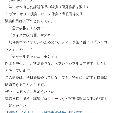
・学生が作曲した課題作品の試演（優秀作品を数曲）
2. ヴァイオリン演奏（ピアノ伴奏：豊住竜志先生）
演奏曲目は以下のとおりです。
・「愛の挨拶」エルガー
・「タイスの瞑想曲」マスネ
・無伴奏ヴァイオリンのためのパルティータ第２番より「シャコ
ンヌ」J.S.バッハ
・「チャールダッシュ」モンティ
以上を中心とし、状況を見ながらフレキシブルな内容で行いたい
と考えています。
この講義は、科目を履修していなくても、特別に、誰でも自由に
聴講できることとします。
ぜひ、ふるってご参加ください。
講義日程、場所、講師プロフィールなど関連情報は以下の記事を
ご覧ください：
【速報】バイオリニスト早稲田桜子氏の特別講義