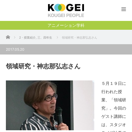
アニメーション学科
ホーム
2・授業紹介
,
三、四年生
領域研究・神志那弘志さん
2017.05.20
領域研究・神志那弘志さん
５月１９日に
行われた授
業、「領域研
究」。今回の
ゲスト講師に
は、スタジオ