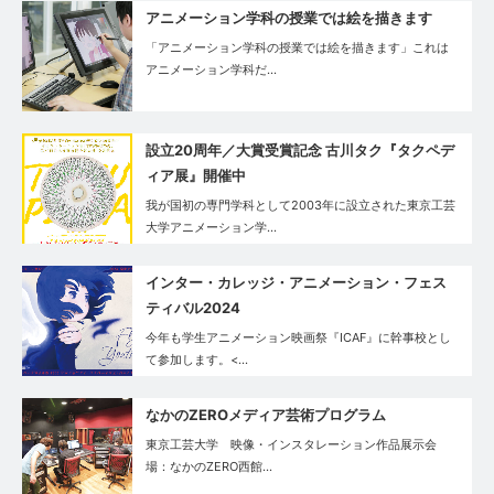
アニメーション学科の授業では絵を描きます
「アニメーション学科の授業では絵を描きます」これは
アニメーション学科だ…
設立20周年／大賞受賞記念 古川タク『タクペデ
ィア展』開催中
我が国初の専門学科として2003年に設立された東京工芸
大学アニメーション学…
インター・カレッジ・アニメーション・フェス
ティバル2024
今年も学生アニメーション映画祭『ICAF』に幹事校とし
て参加します。<…
なかのZEROメディア芸術プログラム
東京工芸大学 映像・インスタレーション作品展示会
場：なかのZERO西館…