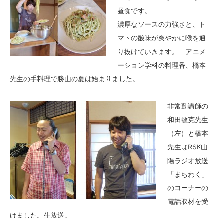
昼食です。
濃厚なソースの力強さと、ト
マトの酸味が爽やかに喉を通
り抜けていきます。 アニメ
ーション学科の料理番、橋本
先生の手料理で勝山の夏は始まりました。
非常勤講師の
和田敏克先生
（左）と橋本
先生はRSK山
陽ラジオ放送
「まちわく」
のコーナーの
電話取材を受
けました。生放送。