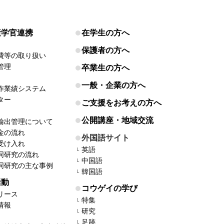
産学官連携
在学生の方へ
保護者の方へ
費等の取り扱い
管理
卒業生の方へ
一般・企業の方へ
作業績システム
ター
ご支援をお考えの方へ
公開講座・地域交流
輸出管理について
金の流れ
外国語サイト
受け入れ
英語
同研究の流れ
中国語
同研究の主な事例
韓国語
活動
コウゲイの学び
リース
特集
情報
研究
足跡