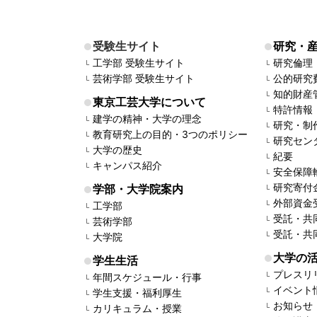
受験生サイト
研究・
工学部 受験生サイト
研究倫理
芸術学部 受験生サイト
公的研究
知的財産
東京工芸大学について
特許情報
建学の精神・大学の理念
研究・制
教育研究上の目的・3つのポリシー
研究セン
大学の歴史
紀要
キャンパス紹介
安全保障
研究寄付
学部・大学院案内
外部資金
工学部
受託・共
芸術学部
受託・共
大学院
大学の
学生生活
プレスリ
年間スケジュール・行事
イベント
学生支援・福利厚生
お知らせ
カリキュラム・授業