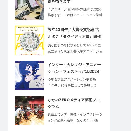
絵を描きます
「アニメーション学科の授業では絵を
描きます」これはアニメーション学科
だ…
設立20周年／大賞受賞記念 古
川タク『タクペディア展』開催
中
我が国初の専門学科として2003年に
設立された東京工芸大学アニメーショ
ン学…
インター・カレッジ・アニメー
ション・フェスティバル2024
今年も学生アニメーション映画祭
『ICAF』に幹事校として参加しま
す。<…
なかのZEROメディア芸術プロ
グラム
東京工芸大学 映像・インスタレーシ
ョン作品展示会場：なかのZERO西
館…