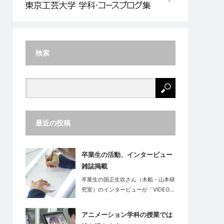
検索
最近の投稿
卒業生の活動、インタービュー
雑誌掲載
卒業生の国正生吹さん（木船・山本研
究室）のインタービューが「VIDEO…
アニメーション学科の授業では