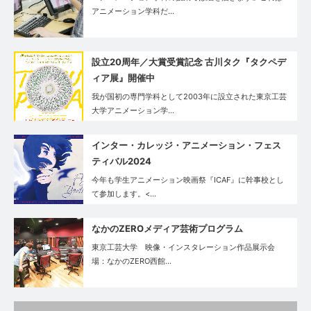
アニメーション学科だ…
設立20周年／大賞受賞記念 古川タク『タクペデ
ィア展』開催中
我が国初の専門学科として2003年に設立された東京工芸
大学アニメーション学…
インター・カレッジ・アニメーション・フェス
ティバル2024
今年も学生アニメーション映画祭『ICAF』に幹事校とし
て参加します。<…
なかのZEROメディア芸術プログラム
東京工芸大学 映像・インスタレーション作品展示会
場：なかのZERO西館…