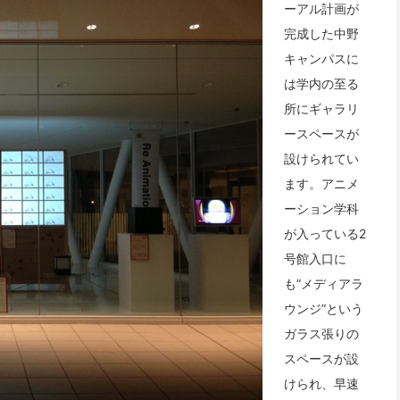
ーアル計画が
完成した中野
キャンパスに
は学内の至る
所にギャラリ
ースペースが
設けられてい
ます。アニメ
ーション学科
が入っている2
号館入口に
も”メディアラ
ウンジ”という
ガラス張りの
スペースが設
けられ、早速