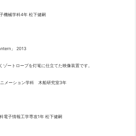
子機械学科4年 松下健嗣
antern」 2013
くゾートロープを灯篭に仕立てた映像装置です。
アニメーション学科 木船研究室3年
科電子情報工学専攻1年 松下健嗣