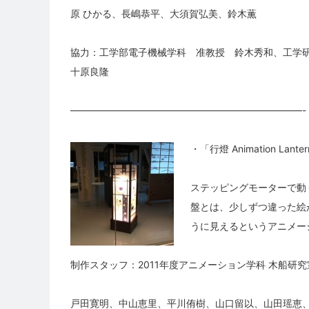
原 ひかる、長嶋恭平、大須賀弘美、鈴木薫
協力：工学部電子機械学科 准教授 鈴木秀和、工学研
十原良隆
————————————————————————-
・「行燈 Animation Lanter
ステッピングモーターで動
盤とは、少しずつ違った絵
うに見えるというアニメー
制作スタッフ：2011年度アニメーション学科 木船研究
戸田寛明、中山恵里、平川侑樹、山口留以、山田瑶恵