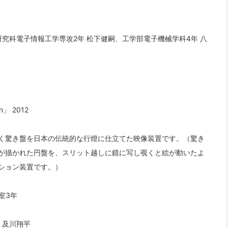
究科電子情報工学専攻2年 松下健嗣、工学部電子機械学科4年 八
n」 2012
く驚き盤を日本の伝統的な行燈に仕立てた映像装置です。（驚き
が描かれた円盤を、スリット越しに鏡に写し覗くと絵が動いたよ
ション装置です。）
室3年
、及川翔平