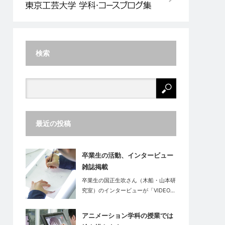
検索
最近の投稿
卒業生の活動、インタービュー
雑誌掲載
卒業生の国正生吹さん（木船・山本研
究室）のインタービューが「VIDEO…
アニメーション学科の授業では