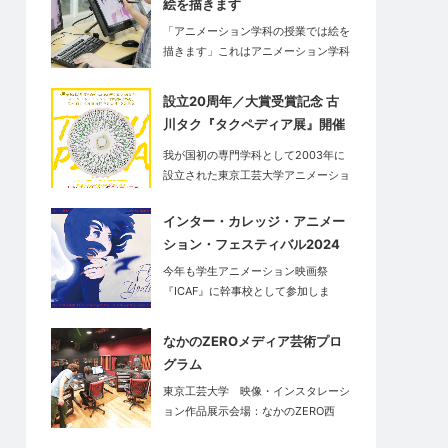
絵を描きます
「アニメーション学科の授業では絵を
描きます」これはアニメーション学科
だ…
設立20周年／大賞受賞記念 古
川タク『タクペディア展』開催
中
我が国初の専門学科として2003年に
設立された東京工芸大学アニメーショ
ン学…
インター・カレッジ・アニメー
ション・フェスティバル2024
今年も学生アニメーション映画祭
『ICAF』に幹事校として参加しま
す。<…
なかのZEROメディア芸術プロ
グラム
東京工芸大学 映像・インスタレーシ
ョン作品展示会場：なかのZERO西
館…