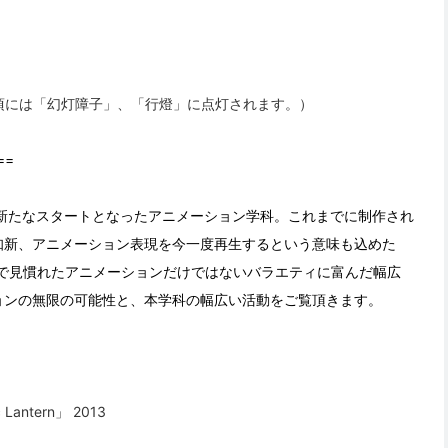
8時頃には「幻灯障子」、「行燈」に点灯されます。）
==
新たなスタートとなったアニメーション学科。これまでに制作され
知新、アニメーション表現を今一度再生するという意味も込めた
。テレビで見慣れたアニメーションだけではないバラエティに富んだ幅広
ョンの無限の可能性と、本学科の幅広い活動をご覧頂きます。
Lantern」 2013