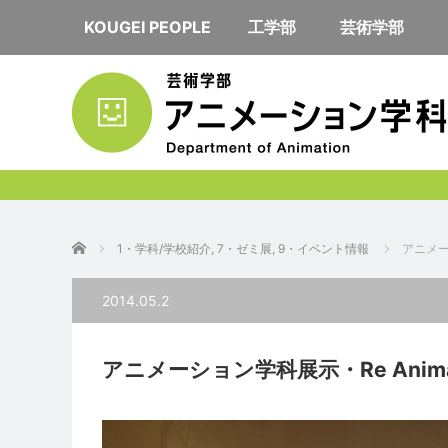
KOUGEI PEOPLE
工学部
芸術学部
ホーム
1・学科/学校紹介
,
7・ゼミ展
,
9・イベント情報
アニメー
2014.05.2
アニメーション学科展示・Re Anim