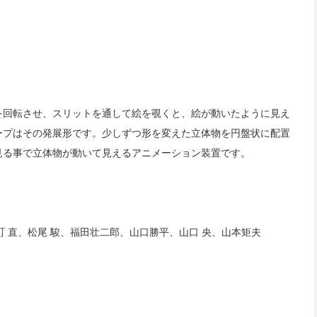
を回転させ、スリットを通して絵を覗くと、絵が動いたように見え
ープはその発展形です。少しずつ形を変えた立体物を円盤状に配置
見る事で立体物が動いて見えるアニメーション装置です。
 直、松尾 駿、福田壮二郎、山口勝平、山口 央、山本矩夫