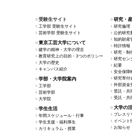
受験生サイト
研究・
工学部 受験生サイト
研究倫理
芸術学部 受験生サイト
公的研究
知的財産
東京工芸大学について
特許情報
建学の精神・大学の理念
研究・制
教育研究上の目的・3つのポリシー
研究セン
大学の歴史
紀要
キャンパス紹介
安全保障
研究寄付
学部・大学院案内
外部資金
工学部
受託・共
芸術学部
受託・共
大学院
大学の
学生生活
プレスリ
年間スケジュール・行事
イベント
学生支援・福利厚生
お知らせ
カリキュラム・授業