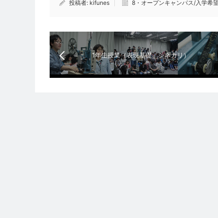
投稿者:
kifunes
8・オープンキャンパス/入学希
1年生授業（表現基礎 シネカリ）