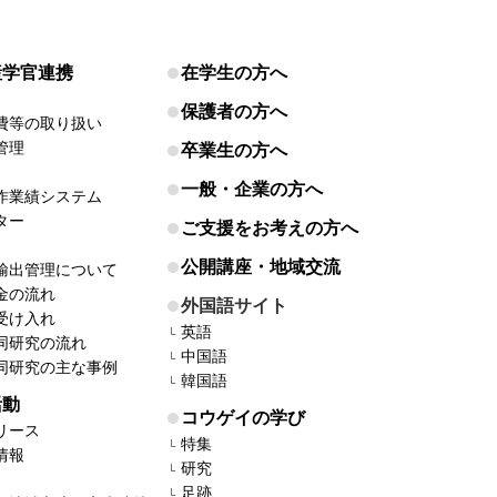
産学官連携
在学生の方へ
保護者の方へ
費等の取り扱い
管理
卒業生の方へ
一般・企業の方へ
作業績システム
ター
ご支援をお考えの方へ
公開講座・地域交流
輸出管理について
金の流れ
外国語サイト
受け入れ
英語
同研究の流れ
中国語
同研究の主な事例
韓国語
活動
コウゲイの学び
リース
特集
情報
研究
足跡