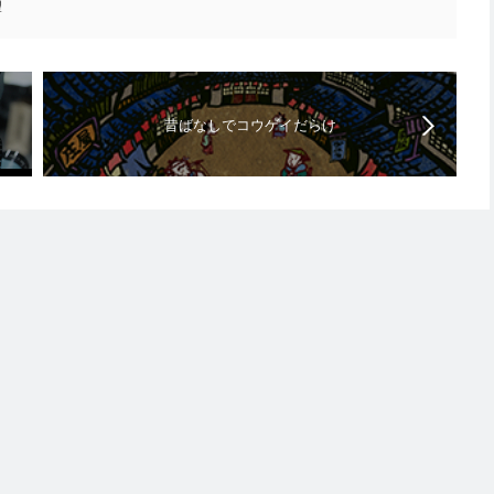
望
昔ばなしでコウゲイだらけ