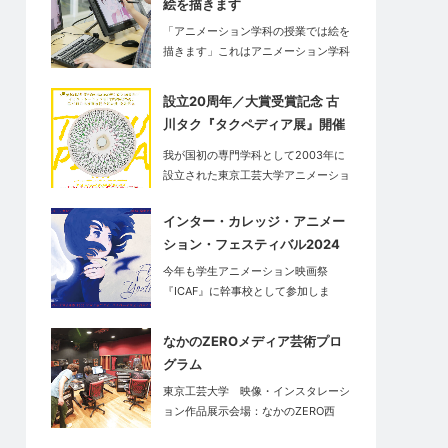
絵を描きます
「アニメーション学科の授業では絵を
描きます」これはアニメーション学科
だ…
設立20周年／大賞受賞記念 古
川タク『タクペディア展』開催
中
我が国初の専門学科として2003年に
設立された東京工芸大学アニメーショ
ン学…
インター・カレッジ・アニメー
ション・フェスティバル2024
今年も学生アニメーション映画祭
『ICAF』に幹事校として参加しま
す。<…
なかのZEROメディア芸術プロ
グラム
東京工芸大学 映像・インスタレーシ
ョン作品展示会場：なかのZERO西
館…