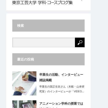
検索
最近の投稿
卒業生の活動、インタービュー
雑誌掲載
卒業生の国正生吹さん（木船・山本研
究室）のインタービューが「VIDEO…
アニメーション学科の授業では