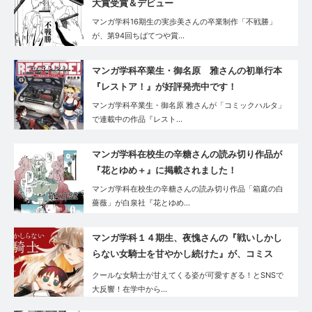
大賞受賞＆デビュー
マンガ学科16期生の実歩美さんの卒業制作「不戦勝」
が、第94回ちばてつや賞…
マンガ学科卒業生・御名原 雅さんの初単行本
『レストア！』が好評発売中です！
マンガ学科卒業生・御名原 雅さんが「コミックハルタ」
で連載中の作品『レスト…
マンガ学科在校生の辛糖さんの読み切り作品が
『花とゆめ＋』に掲載されました！
マンガ学科在校生の辛糖さんの読み切り作品「箱庭の白
薔薇」が白泉社『花とゆめ…
マンガ学科１４期生、夜愧さんの『戦いしかし
らない女騎士を甘やかし続けた』が、コミス
マ・GANMA!で好評連載中です！
クールな女騎士が甘えてくる姿が可愛すぎる！とSNSで
大反響！在学中から…