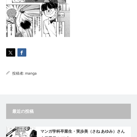
投稿者:
manga
最近の投稿
マンガ学科卒業生・実歩美（さね あゆみ）さん