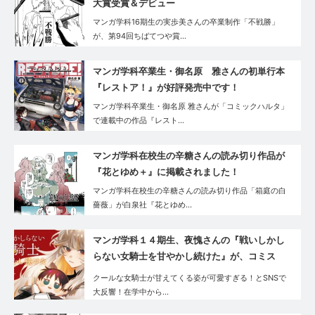
大賞受賞＆デビュー
マンガ学科16期生の実歩美さんの卒業制作「不戦勝」
が、第94回ちばてつや賞…
マンガ学科卒業生・御名原 雅さんの初単行本
『レストア！』が好評発売中です！
マンガ学科卒業生・御名原 雅さんが「コミックハルタ」
で連載中の作品『レスト…
マンガ学科在校生の辛糖さんの読み切り作品が
『花とゆめ＋』に掲載されました！
マンガ学科在校生の辛糖さんの読み切り作品「箱庭の白
薔薇」が白泉社『花とゆめ…
マンガ学科１４期生、夜愧さんの『戦いしかし
らない女騎士を甘やかし続けた』が、コミス
マ・GANMA!で好評連載中です！
クールな女騎士が甘えてくる姿が可愛すぎる！とSNSで
大反響！在学中から…