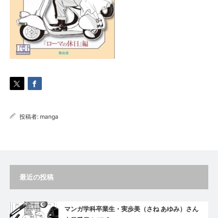
投稿者:
manga
最近の投稿
マンガ学科卒業生・実歩美（さね あゆみ）さん