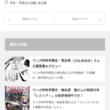
学生・卒業生の活動
,
未分類
前のページ
次のページ
最近の投稿
マンガ学科卒業生・実歩美（さね あゆみ）さん
大賞受賞＆デビュー
マンガ学科16期生の実歩美さんの卒業制作「不戦勝」
が、第94回ちばてつや賞…
マンガ学科卒業生・御名原 雅さんの初単行本
『レストア！』が好評発売中です！
マンガ学科卒業生・御名原 雅さんが「コミックハルタ」
で連載中の作品『レスト…