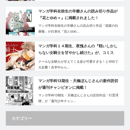
マンガ学科在校生の辛糖さんの読み切り作品が
『花とゆめ＋』に掲載されました！
マンガ学科在校生の辛糖さんの読み切り作品「箱庭の白
薔薇」が白泉社『花とゆめ…
マンガ学科１４期生、夜愧さんの『戦いしかし
らない女騎士を甘やかし続けた』が、コミス
マ・GANMA!で好評連載中です！
クールな女騎士が甘えてくる姿が可愛すぎる！とSNSで
大反響！在学中から…
マンガ学科13期生・天橋ぼんじさんの新作読切
が週刊チャンピオンに掲載！
マンガ学科13期生・天橋ぼんじさんの読切作品「行雲澪
標」が『週刊少年チャン…
カテゴリー