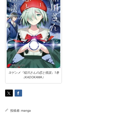
ヨゲンメ『稲川さんの恋と怪談』1巻
（KADOKAWA）
投稿者:
manga