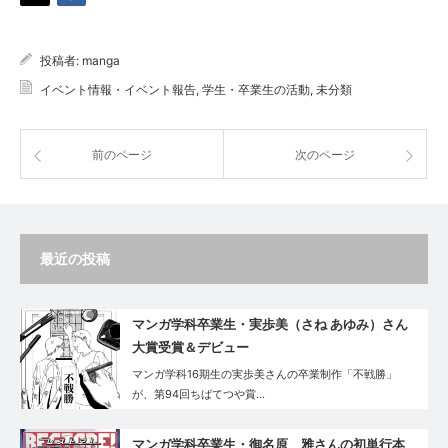
投稿者:
manga
イベント情報・イベント報告
,
学生・卒業生の活動
,
未分類
前のページ
次のページ
最近の投稿
マンガ学科卒業生・実歩美（さね あゆみ）さん
大賞受賞＆デビュー
マンガ学科16期生の実歩美さんの卒業制作「不戦勝」
が、第94回ちばてつや賞…
マンガ学科卒業生・御名原 雅さんの初単行本