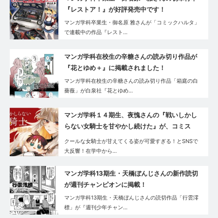
『レストア！』が好評発売中です！
マンガ学科卒業生・御名原 雅さんが「コミックハルタ」
で連載中の作品『レスト…
マンガ学科在校生の辛糖さんの読み切り作品が
『花とゆめ＋』に掲載されました！
マンガ学科在校生の辛糖さんの読み切り作品「箱庭の白
薔薇」が白泉社『花とゆめ…
マンガ学科１４期生、夜愧さんの『戦いしかし
らない女騎士を甘やかし続けた』が、コミス
マ・GANMA!で好評連載中です！
クールな女騎士が甘えてくる姿が可愛すぎる！とSNSで
大反響！在学中から…
マンガ学科13期生・天橋ぼんじさんの新作読切
が週刊チャンピオンに掲載！
マンガ学科13期生・天橋ぼんじさんの読切作品「行雲澪
標」が『週刊少年チャン…