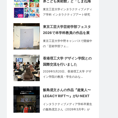
界こども美術館」と「しまね海
洋館アクアス」にてコラボイベ
東京工芸大学インタラクティブメディ
ントを実施
ア学科 インタラクティブアート研究
室…
東京工芸大学芸術学部フェスタ
2026で本学科教員の作品を展
示
東京工芸大学中野キャンパスで開催中
の「芸術学部フェ…
香港理工大学 デザイン学院との
国際交流を行いました
2026年5月20日、香港理工大学 デザ
イン学院の教員・学生のみな…
飯島偲文さんの作品『超覚人〜
LEGACY RIFT〜』がU-NEXT
にて配信開始！
インタラクティブメディア学科卒業生
の飯島偲文さん（2026年3月卒）が
在学…