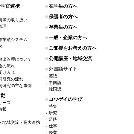
産学官連携
在学生の方へ
保護者の方へ
費等の取り扱い
管理
卒業生の方へ
一般・企業の方へ
作業績システム
ター
ご支援をお考えの方へ
公開講座・地域交流
輸出管理について
金の流れ
外国語サイト
受け入れ
英語
同研究の流れ
中国語
同研究の主な事例
韓国語
活動
コウゲイの学び
リース
特集
情報
研究
足跡
・地域交流・高大連携
仕事
授業