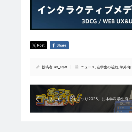
Post
Share
投稿者:
int_staff
ニュース
,
在学生の活動
,
学外向
『しんじゅくこどもまつり2026』に本学科学生有
志が参加しました