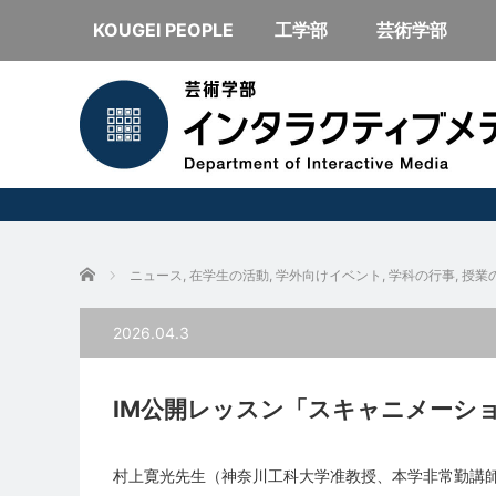
KOUGEI PEOPLE
工学部
芸術学部
ホーム
ニュース
,
在学生の活動
,
学外向けイベント
,
学科の行事
,
授業
2026.04.3
IM公開レッスン「スキャニメーシ
村上寛光先生（神奈川工科大学准教授、本学非常勤講師