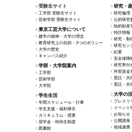
受験生サイト
研究・
工学部 受験生サイト
研究倫理
芸術学部 受験生サイト
公的研究
知的財産
東京工芸大学について
特許情報
建学の精神・大学の理念
研究・制
教育研究上の目的・3つのポリシー
研究セン
大学の歴史
紀要
キャンパス紹介
安全保障
研究寄付
学部・大学院案内
外部資金
工学部
受託・共
芸術学部
受託・共
大学院
大学の
学生生活
プレスリ
年間スケジュール・行事
イベント
学生支援・福利厚生
お知らせ
カリキュラム・授業
公開講座
奨学金・特待生制度
地域連携
図書館