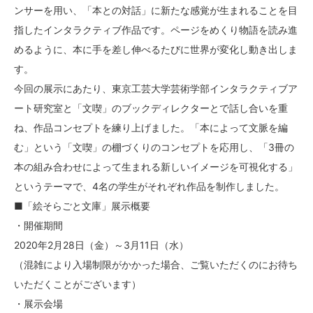
ンサーを用い、「本との対話」に新たな感覚が生まれることを目
指したインタラクティブ作品です。ページをめくり物語を読み進
めるように、本に手を差し伸べるたびに世界が変化し動き出しま
す。
今回の展示にあたり、東京工芸大学芸術学部インタラクティブア
ート研究室と「文喫」のブックディレクターとで話し合いを重
ね、作品コンセプトを練り上げました。「本によって文脈を編
む」という「文喫」の棚づくりのコンセプトを応用し、「3冊の
本の組み合わせによって生まれる新しいイメージを可視化する」
というテーマで、4名の学生がそれぞれ作品を制作しました。
■「絵そらごと文庫」展示概要
・開催期間
2020年2月28日（金）～3月11日（水）
（混雑により入場制限がかかった場合、ご覧いただくのにお待ち
いただくことがございます）
・展示会場