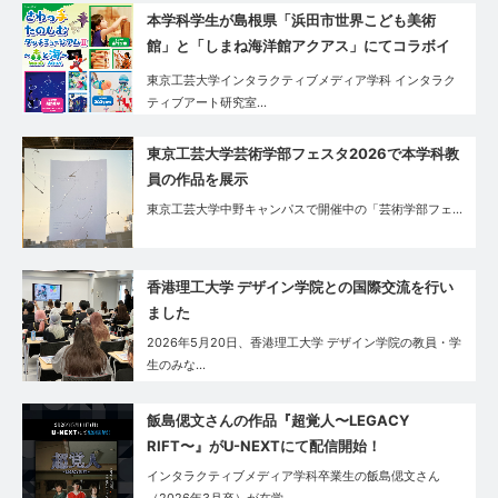
本学科学生が島根県「浜田市世界こども美術
館」と「しまね海洋館アクアス」にてコラボイ
ベントを実施
東京工芸大学インタラクティブメディア学科 インタラク
ティブアート研究室…
東京工芸大学芸術学部フェスタ2026で本学科教
員の作品を展示
東京工芸大学中野キャンパスで開催中の「芸術学部フェ…
香港理工大学 デザイン学院との国際交流を行い
ました
2026年5月20日、香港理工大学 デザイン学院の教員・学
生のみな…
飯島偲文さんの作品『超覚人〜LEGACY
RIFT〜』がU-NEXTにて配信開始！
インタラクティブメディア学科卒業生の飯島偲文さん
（2026年3月卒）が在学…