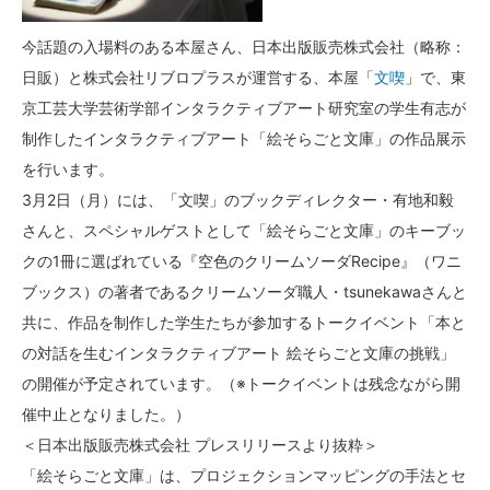
今話題の入場料のある本屋さん、日本出版販売株式会社（略称：
日販）と株式会社リブロプラスが運営する、本屋「
文喫
」で、東
京工芸大学芸術学部インタラクティブアート研究室の学生有志が
制作したインタラクティブアート「絵そらごと文庫」の作品展示
を行います。
3月2日（月）には、「文喫」のブックディレクター・有地和毅
さんと、スペシャルゲストとして「絵そらごと文庫」のキーブッ
クの1冊に選ばれている『空色のクリームソーダRecipe』（ワニ
ブックス）の著者であるクリームソーダ職人・tsunekawaさんと
共に、作品を制作した学生たちが参加するトークイベント「本と
の対話を生むインタラクティブアート 絵そらごと文庫の挑戦」
の開催が予定されています。（※トークイベントは残念ながら開
催中止となりました。）
＜日本出版販売株式会社 プレスリリースより抜粋＞
「絵そらごと文庫」は、プロジェクションマッピングの手法とセ