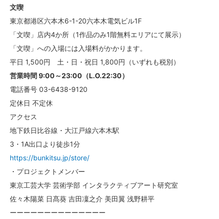
文喫
東京都港区六本木6-1-20六本木電気ビル1F
「文喫」店内4か所（1作品のみ1階無料エリアにて展示）
「文喫」への入場には入場料がかかります。
平日 1,500円 土・日・祝日 1,800円（いずれも税別）
営業時間 9:00～23:00（L.O.22:30）
電話番号 03-6438-9120
定休日 不定休
アクセス
地下鉄日比谷線・大江戸線六本木駅
3・1A出口より徒歩1分
https://bunkitsu.jp/store/
・プロジェクトメンバー
東京工芸大学 芸術学部 インタラクティブアート研究室
佐々木陽菜 日髙葵 吉田凜之介 美田翼 浅野耕平
ーーーーーーーーーーーーーー