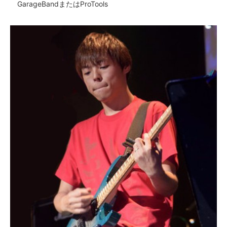
GarageBandまたはProTools