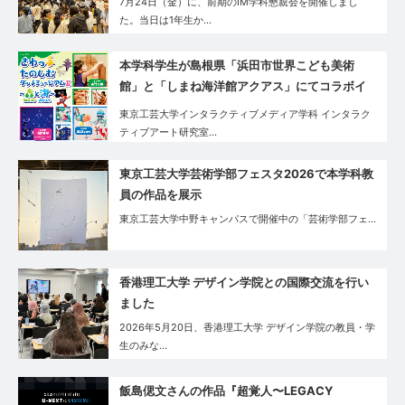
7月24日（金）に、前期のIM学科懇親会を開催しまし
た。当日は1年生か…
本学科学生が島根県「浜田市世界こども美術
館」と「しまね海洋館アクアス」にてコラボイ
ベントを実施
東京工芸大学インタラクティブメディア学科 インタラク
ティブアート研究室…
東京工芸大学芸術学部フェスタ2026で本学科教
員の作品を展示
東京工芸大学中野キャンパスで開催中の「芸術学部フェ…
香港理工大学 デザイン学院との国際交流を行い
ました
2026年5月20日、香港理工大学 デザイン学院の教員・学
生のみな…
飯島偲文さんの作品『超覚人〜LEGACY