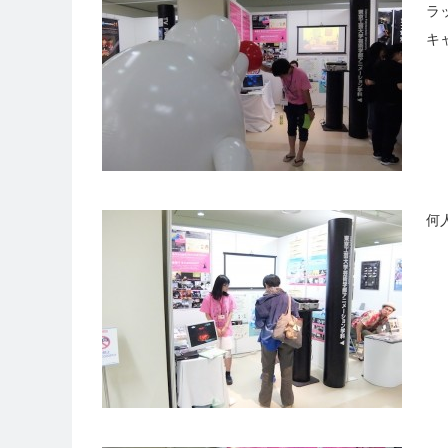
ラ
キ
何