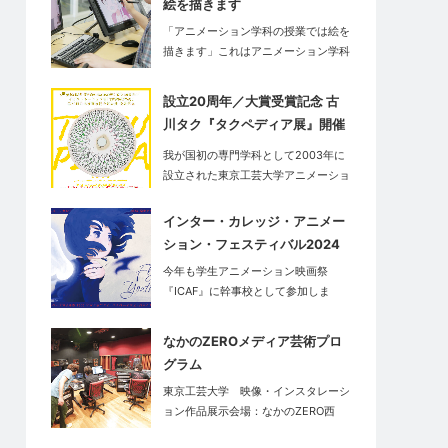
絵を描きます
「アニメーション学科の授業では絵を
描きます」これはアニメーション学科
だ…
設立20周年／大賞受賞記念 古
川タク『タクペディア展』開催
中
我が国初の専門学科として2003年に
設立された東京工芸大学アニメーショ
ン学…
インター・カレッジ・アニメー
ション・フェスティバル2024
今年も学生アニメーション映画祭
『ICAF』に幹事校として参加しま
す。<…
なかのZEROメディア芸術プロ
グラム
東京工芸大学 映像・インスタレーシ
ョン作品展示会場：なかのZERO西
館…