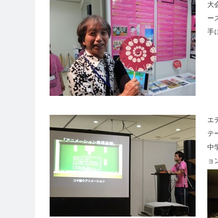
大
ー
手
エ
テ
中
ョ