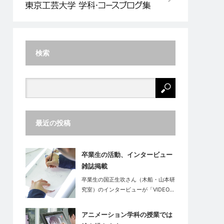
検索
最近の投稿
卒業生の活動、インタービュー
雑誌掲載
卒業生の国正生吹さん（木船・山本研
究室）のインタービューが「VIDEO…
アニメーション学科の授業では