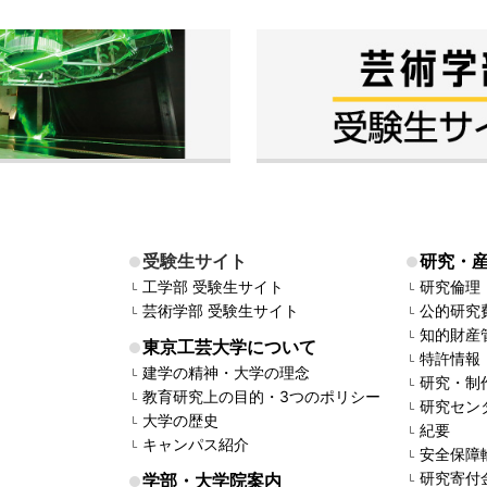
受験生サイト
研究・
工学部 受験生サイト
研究倫理
芸術学部 受験生サイト
公的研究
知的財産
東京工芸大学について
特許情報
建学の精神・大学の理念
研究・制
教育研究上の目的・3つのポリシー
研究セン
大学の歴史
紀要
キャンパス紹介
安全保障
研究寄付
学部・大学院案内