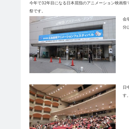
今年で32年目になる日本屈指のアニメーション映画祭
祭です。
会
分
日
す