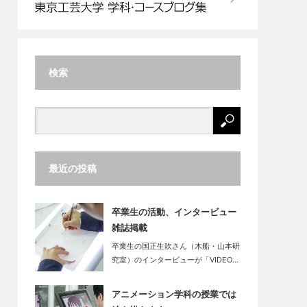
検索
最近の投稿
卒業生の活動、インタービュー
雑誌掲載
卒業生の国正生吹さん（木船・山本研
究室）のインタービューが「VIDEO…
アニメーション学科の授業では