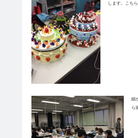
します。こちら
細
ら