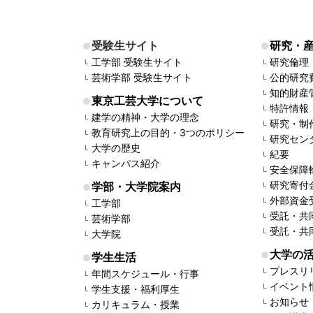
受験生サイト
研究・
工学部 受験生サイト
研究倫理
芸術学部 受験生サイト
公的研究
知的財産
東京工芸大学について
特許情報
建学の精神・大学の理念
研究・制
教育研究上の目的・3つのポリシー
研究セン
大学の歴史
紀要
キャンパス紹介
安全保障
研究寄付
学部・大学院案内
外部資金
工学部
受託・共
芸術学部
受託・共
大学院
大学の
学生生活
プレスリ
年間スケジュール・行事
イベント
学生支援・福利厚生
お知らせ
カリキュラム・授業