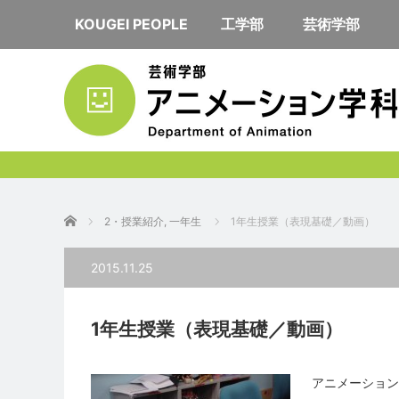
KOUGEI PEOPLE
工学部
芸術学部
ホーム
2・授業紹介
,
一年生
1年生授業（表現基礎／動画）
2015.11.25
1年生授業（表現基礎／動画）
アニメーション