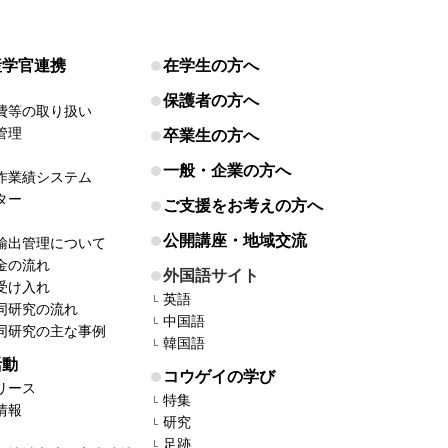
産学官連携
在学生の方へ
保護者の方へ
費等の取り扱い
管理
卒業生の方へ
一般・企業の方へ
作業績システム
ター
ご支援をお考えの方へ
公開講座・地域交流
輸出管理について
金の流れ
外国語サイト
受け入れ
英語
同研究の流れ
中国語
同研究の主な事例
韓国語
活動
コウゲイの学び
リース
特集
情報
研究
足跡