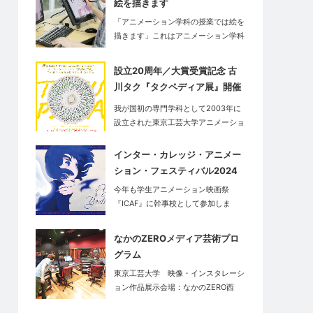
絵を描きます
「アニメーション学科の授業では絵を
描きます」これはアニメーション学科
だ…
設立20周年／大賞受賞記念 古
川タク『タクペディア展』開催
中
我が国初の専門学科として2003年に
設立された東京工芸大学アニメーショ
ン学…
インター・カレッジ・アニメー
ション・フェスティバル2024
今年も学生アニメーション映画祭
『ICAF』に幹事校として参加しま
す。<…
なかのZEROメディア芸術プロ
グラム
東京工芸大学 映像・インスタレーシ
ョン作品展示会場：なかのZERO西
館…