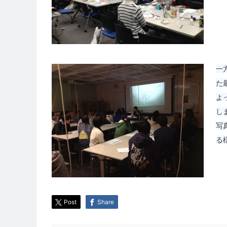
一
た
よ
し
写
る
Post
Share