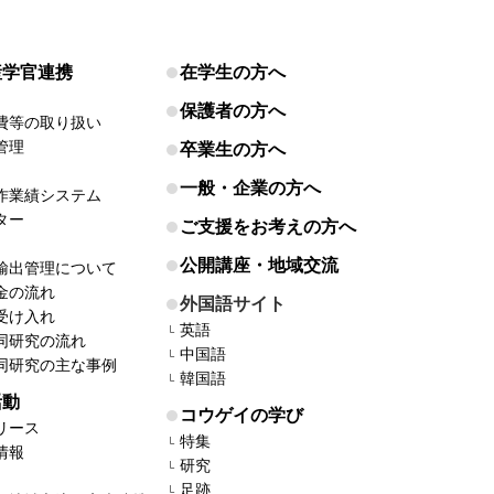
産学官連携
在学生の方へ
保護者の方へ
費等の取り扱い
管理
卒業生の方へ
一般・企業の方へ
作業績システム
ター
ご支援をお考えの方へ
公開講座・地域交流
輸出管理について
金の流れ
外国語サイト
受け入れ
英語
同研究の流れ
中国語
同研究の主な事例
韓国語
活動
コウゲイの学び
リース
特集
情報
研究
足跡