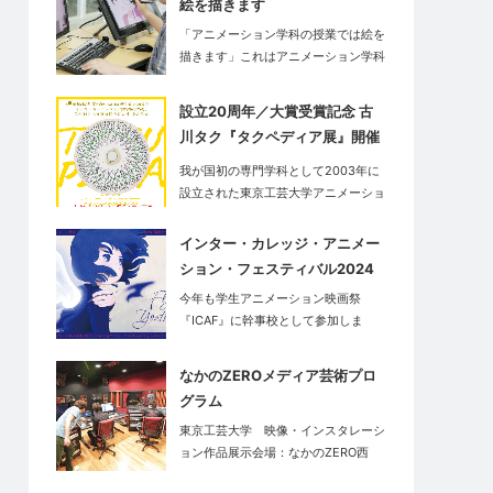
絵を描きます
「アニメーション学科の授業では絵を
描きます」これはアニメーション学科
だ…
設立20周年／大賞受賞記念 古
川タク『タクペディア展』開催
中
我が国初の専門学科として2003年に
設立された東京工芸大学アニメーショ
ン学…
インター・カレッジ・アニメー
ション・フェスティバル2024
今年も学生アニメーション映画祭
『ICAF』に幹事校として参加しま
す。<…
なかのZEROメディア芸術プロ
グラム
東京工芸大学 映像・インスタレーシ
ョン作品展示会場：なかのZERO西
館…