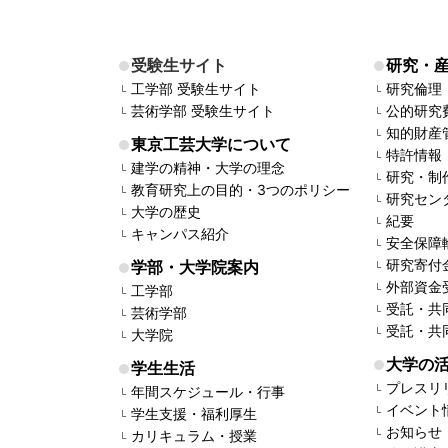
受験生サイト
研究・
工学部 受験生サイト
研究倫理
芸術学部 受験生サイト
公的研究
知的財産
東京工芸大学について
特許情報
建学の精神・大学の理念
研究・制
教育研究上の目的・3つのポリシー
研究セン
大学の歴史
紀要
キャンパス紹介
安全保障
研究寄付
学部・大学院案内
外部資金
工学部
受託・共
芸術学部
受託・共
大学院
大学の
学生生活
プレスリ
年間スケジュール・行事
イベント
学生支援・福利厚生
お知らせ
カリキュラム・授業