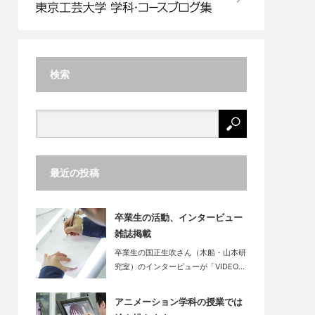
検索
最近の投稿
卒業生の活動、インタービュー
雑誌掲載
卒業生の国正生吹さん（木船・山本研
究室）のインタービューが「VIDEO…
アニメーション学科の授業では