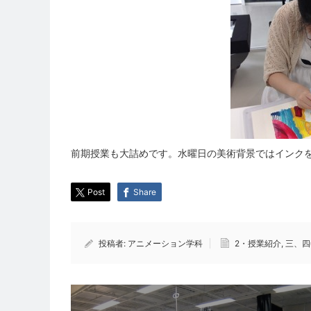
前期授業も大詰めです。水曜日の美術背景ではインク
Post
Share
投稿者:
アニメーション学科
2・授業紹介
,
三、四