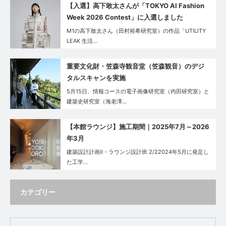
【入選】高下敢太さんが「TOKYO AI Fashion
Week 2026 Contest」に入選しました
M1の高下敢太さん（田村裕希研究室）の作品「UTILITY
LEAK 生活…
重要文化財・笠森寺観音堂（笠森観音）のデジ
タルスキャンを実施
5月15日、情報コースの電子画像研究室（内田研究室）と
建築史研究室（海老澤…
【本館ラウンジ】施工期間｜2025年7月～2026
年3月
建築設計計画Ⅱ・ラウンジ設計班 2/22024年5月に発足し
た工学…
カテゴリー