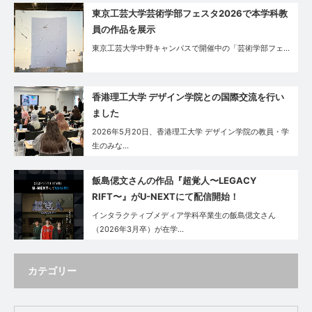
東京工芸大学芸術学部フェスタ2026で本学科教
員の作品を展示
東京工芸大学中野キャンパスで開催中の「芸術学部フェ…
香港理工大学 デザイン学院との国際交流を行い
ました
2026年5月20日、香港理工大学 デザイン学院の教員・学
生のみな…
飯島偲文さんの作品『超覚人〜LEGACY
RIFT〜』がU-NEXTにて配信開始！
インタラクティブメディア学科卒業生の飯島偲文さん
（2026年3月卒）が在学…
カテゴリー