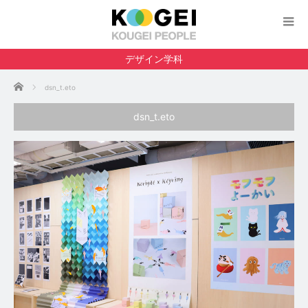
デザイン学科
ホーム
dsn_t.eto
dsn_t.eto